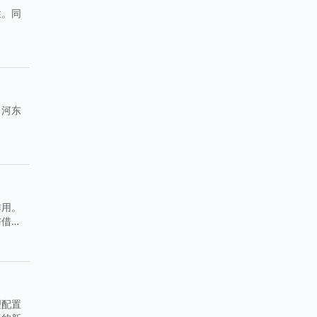
性。同
，河东
作用。
与借
理配置