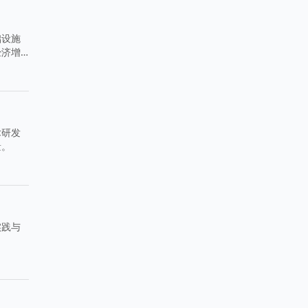
础设施
经济增
术研发
量。
实践与