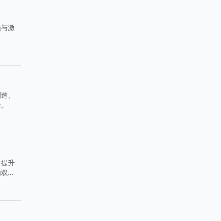
施与激
制造、
量。
，提升
的双