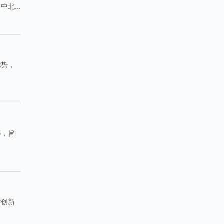
，中北
域经济
优势，
等，旨
术创新